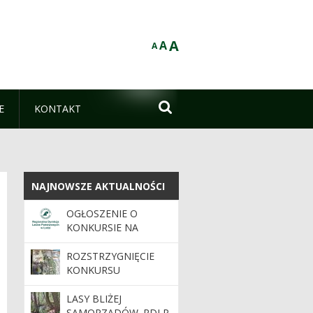
A
A
A

E
KONTAKT
NAJNOWSZE AKTUALNOŚCI
NAJNOWSZE AKTUALNOŚCI
OGŁOSZENIE O
KONKURSIE NA
STANOWISKO
NADLEŚNICZEGO /
ROZSTRZYGNIĘCIE
NADLEŚNICZEJ
KONKURSU
NADLEŚNICTWA
"CHRONIMY SKARBY
PŁOCK
NASZYCH LASÓW"
LASY BLIŻEJ
SAMORZĄDÓW. RDLP