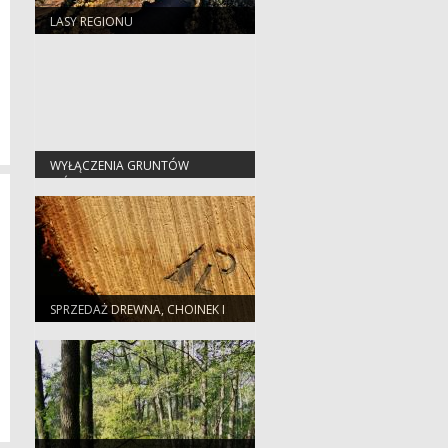
LASY REGIONU
WYŁĄCZENIA GRUNTÓW
LEŚNYCH Z PRODUKCJI
SPRZEDAŻ DREWNA, CHOINEK I
SADZONEK