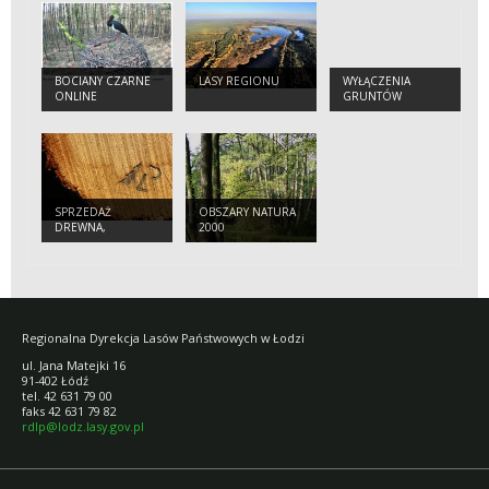
BOCIANY CZARNE
LASY REGIONU
WYŁĄCZENIA
ONLINE
GRUNTÓW
LEŚNYCH Z
PRODUKCJI
SPRZEDAŻ
OBSZARY NATURA
DREWNA,
2000
CHOINEK I
SADZONEK
Regionalna Dyrekcja Lasów Państwowych w Łodzi
ul. Jana Matejki 16
91-402 Łódź
tel. 42 631 79 00
faks 42 631 79 82
rdlp@lodz.lasy.gov.pl