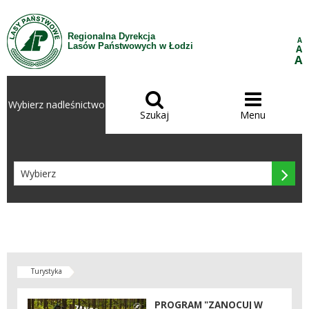
Przejdź do treści
Regionalna Dyrekcja
A
Lasów Państwowych w Łodzi
A
A


Wybierz nadleśnictwo
Szukaj
Menu

Turystyka
PROGRAM "ZANOCUJ W