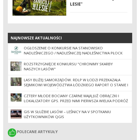
LESIE"
NAJNOWSZE AKTUALNOŚCI
NAJNOWSZE AKTUALNOŚCI
OGŁOSZENIE O KONKURSIE NA STANOWISKO
NADLEŚNICZEGO / NADLEŚNICZEJ NADLEŚNICTWA PŁOCK
ROZSTRZYGNIĘCIE KONKURSU "CHRONIMY SKARBY
NASZYCH LASÓW"
LASY BLIŻEJ SAMORZĄDÓW. RDLP W ŁODZI PRZEKAZAŁA
SEJMIKOWI WOJEWÓDZTWA ŁÓDZKIEGO RAPORT O STANIE I
GOSPODARCE LASÓW
CZTERY MŁODE BOCIANY CZARNE MAJĄ JUŻ OBRĄCZKI I
LOKALIZATORY GPS. PRZED NIMI PIERWSZA WIELKA PODRÓŻ
DO AFRYKI
GIS W SŁUŻBIE LASÓW – LEŚNICY NA V SPOTKANIU
UŻYTKOWNIKÓW QGIS
POLECANE ARTYKUŁY
POLECANE ARTYKUŁY