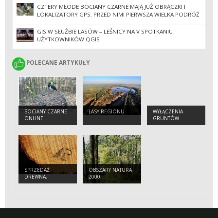
CZTERY MŁODE BOCIANY CZARNE MAJĄ JUŻ OBRĄCZKI I
LOKALIZATORY GPS. PRZED NIMI PIERWSZA WIELKA PODRÓŻ
DO AFRYKI
GIS W SŁUŻBIE LASÓW – LEŚNICY NA V SPOTKANIU
UŻYTKOWNIKÓW QGIS
POLECANE ARTYKUŁY
POLECANE ARTYKUŁY
BOCIANY CZARNE
LASY REGIONU
WYŁĄCZENIA
ONLINE
GRUNTÓW
LEŚNYCH Z
PRODUKCJI
SPRZEDAŻ
OBSZARY NATURA
DREWNA,
2000
CHOINEK I
SADZONEK