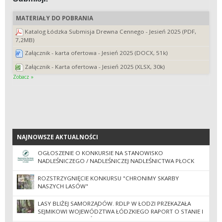
MATERIAŁY DO POBRANIA
Katalog Łódzka Submisja Drewna Cennego - Jesień 2025 (PDF,
7,2MB)
Załącznik - karta ofertowa - Jesień 2025 (DOCX, 51k)
Załącznik - Karta ofertowa - Jesień 2025 (XLSX, 30k)
Zobacz »
NAJNOWSZE AKTUALNOŚCI
NAJNOWSZE AKTUALNOŚCI
OGŁOSZENIE O KONKURSIE NA STANOWISKO
NADLEŚNICZEGO / NADLEŚNICZEJ NADLEŚNICTWA PŁOCK
ROZSTRZYGNIĘCIE KONKURSU "CHRONIMY SKARBY
NASZYCH LASÓW"
LASY BLIŻEJ SAMORZĄDÓW. RDLP W ŁODZI PRZEKAZAŁA
SEJMIKOWI WOJEWÓDZTWA ŁÓDZKIEGO RAPORT O STANIE I
GOSPODARCE LASÓW