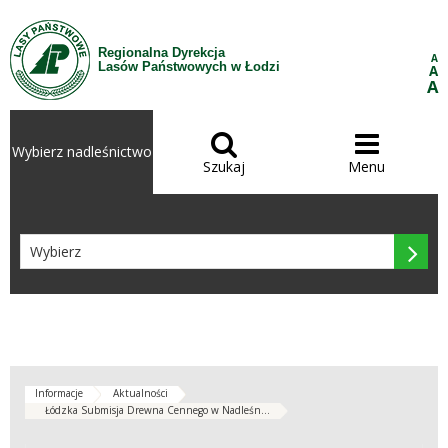
Przejdź do treści
Regionalna Dyrekcja
A
Lasów Państwowych w Łodzi
A
A


Wybierz nadleśnictwo
Szukaj
Menu

Informacje
Aktualności
Łódzka Submisja Drewna Cennego w Nadleśn...