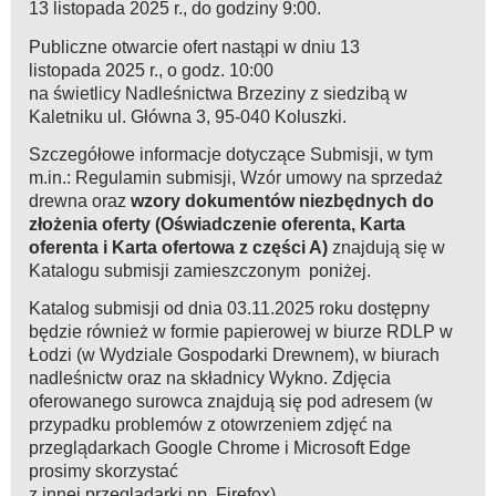
13 listopada 2025 r., do godziny 9:00.
Publiczne otwarcie ofert nastąpi w dniu 13
listopada 2025 r., o godz. 10:00
na świetlicy Nadleśnictwa Brzeziny z siedzibą w
Kaletniku ul. Główna 3, 95-040 Koluszki.
Szczegółowe informacje dotyczące Submisji, w tym
m.in.: Regulamin submisji, Wzór umowy na sprzedaż
drewna oraz
wzory dokumentów niezbędnych do
złożenia oferty (Oświadczenie oferenta, Karta
oferenta i Karta ofertowa z części A)
znajdują się w
Katalogu submisji zamieszczonym poniżej.
Katalog submisji od dnia 03.11.2025 roku dostępny
będzie również w formie papierowej w biurze RDLP w
Łodzi (w Wydziale Gospodarki Drewnem), w biurach
nadleśnictw oraz na składnicy Wykno. Zdjęcia
oferowanego surowca znajdują się pod adresem (w
przypadku problemów z otowrzeniem zdjęć na
przeglądarkach Google Chrome i Microsoft Edge
prosimy skorzystać
z innej przeglądarki np. Firefox).