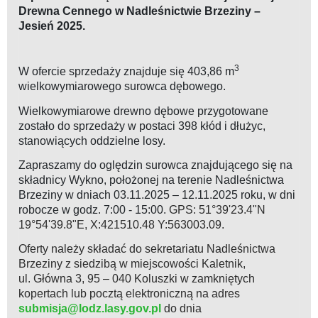
Drewna Cennego w Nadleśnictwie Brzeziny –
Jesień 2025.
3
W ofercie sprzedaży znajduje się 403,86 m
wielkowymiarowego surowca dębowego.
Wielkowymiarowe drewno dębowe przygotowane
zostało do sprzedaży w postaci 398 kłód i dłużyc,
stanowiących oddzielne losy.
Zapraszamy do oględzin surowca znajdującego się na
składnicy Wykno, położonej na terenie Nadleśnictwa
Brzeziny w dniach 03.11.2025 – 12.11.2025 roku, w dni
robocze w godz. 7:00 - 15:00.
GPS: 51°39'23.4"N
19°54'39.8"E, X:421510.48 Y:563003.09
.
Oferty należy składać do sekretariatu Nadleśnictwa
Brzeziny z siedzibą w miejscowości Kaletnik,
ul. Główna 3, 95 – 040 Koluszki w zamkniętych
kopertach lub pocztą elektroniczną na adres
submisja@lodz.lasy.gov.pl
do dnia