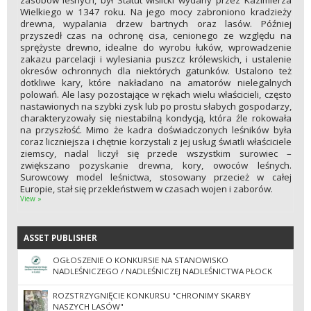
Wielkiego w 1347 roku. Na jego mocy zabroniono kradzieży
drewna, wypalania drzew bartnych oraz lasów. Później
przyszedł czas na ochronę cisa, cenionego ze względu na
sprężyste drewno, idealne do wyrobu łuków, wprowadzenie
zakazu parcelacji i wylesiania puszcz królewskich, i ustalenie
okresów ochronnych dla niektórych gatunków. Ustalono też
dotkliwe kary, które nakładano na amatorów nielegalnych
polowań. Ale lasy pozostające w rękach wielu właścicieli, często
nastawionych na szybki zysk lub po prostu słabych gospodarzy,
charakteryzowały się niestabilną kondycją, która źle rokowała
na przyszłość. Mimo że kadra doświadczonych leśników była
coraz liczniejsza i chętnie korzystali z jej usług światli właściciele
ziemscy, nadal liczył się przede wszystkim surowiec –
zwiększano pozyskanie drewna, kory, owoców leśnych.
Surowcowy model leśnictwa, stosowany przecież w całej
Europie, stał się przekleństwem w czasach wojen i zaborów.
View »
ASSET PUBLISHER
ASSET PUBLISHER
OGŁOSZENIE O KONKURSIE NA STANOWISKO
NADLEŚNICZEGO / NADLEŚNICZEJ NADLEŚNICTWA PŁOCK
ROZSTRZYGNIĘCIE KONKURSU "CHRONIMY SKARBY
NASZYCH LASÓW"