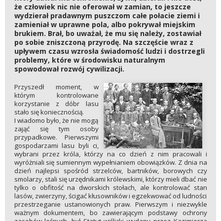
że człowiek nic nie oferował w zamian, to jeszcze
wydzierał pradawnym puszczom całe połacie ziemi i
zamieniał w uprawne pola, albo pokrywał miejskim
brukiem. Brał, bo uważał, że mu się należy, zostawiał
po sobie zniszczoną przyrodę. Na szczęście wraz z
upływem czasu wzrosła świadomość ludzi i dostrzegli
problemy, które w środowisku naturalnym
spowodował rozwój cywilizacji.
Przyszedł moment, w
którym kontrolowane
korzystanie z dóbr lasu
stało się koniecznością.
I wiadomo było, że nie mogą
zająć się tym osoby
przypadkowe. Pierwszymi
gospodarzami lasu byli ci,
wybrani przez króla, którzy na co dzień z nim pracowali i
wyróżniali się sumiennym wypełnianiem obowiązków. Z dnia na
dzień najlepsi spośród strzelców, bartników, borowych czy
smolarzy, stali się urzędnikami królewskimi, którzy mieli dbać nie
tylko o obfitość na dworskich stołach, ale kontrolować stan
lasów, zwierzyny, ścigać kłusowników i egzekwować od ludności
przestrzeganie ustanowionych praw. Pierwszym i niezwykle
ważnym dokumentem, bo zawierającym podstawy ochrony
zasobów leśnych, był Statut wiślicki wydany przez Kazimierza