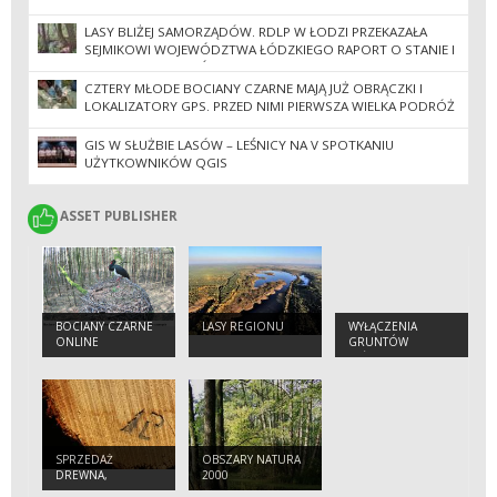
LASY BLIŻEJ SAMORZĄDÓW. RDLP W ŁODZI PRZEKAZAŁA
SEJMIKOWI WOJEWÓDZTWA ŁÓDZKIEGO RAPORT O STANIE I
GOSPODARCE LASÓW
CZTERY MŁODE BOCIANY CZARNE MAJĄ JUŻ OBRĄCZKI I
LOKALIZATORY GPS. PRZED NIMI PIERWSZA WIELKA PODRÓŻ
DO AFRYKI
GIS W SŁUŻBIE LASÓW – LEŚNICY NA V SPOTKANIU
UŻYTKOWNIKÓW QGIS
ASSET PUBLISHER
ASSET PUBLISHER
BOCIANY CZARNE
LASY REGIONU
WYŁĄCZENIA
ONLINE
GRUNTÓW
LEŚNYCH Z
PRODUKCJI
SPRZEDAŻ
OBSZARY NATURA
DREWNA,
2000
CHOINEK I