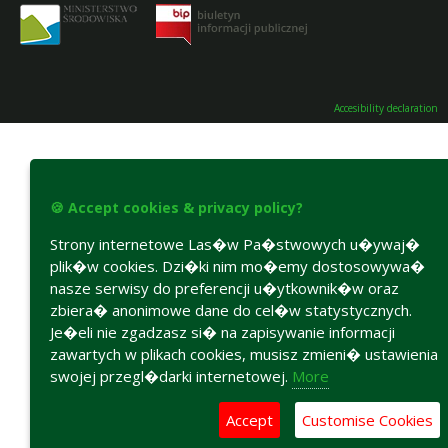
Accesibility declaration
🍪 Accept cookies & privacy policy?
Strony internetowe Las�w Pa�stwowych u�ywaj�
plik�w cookies. Dzi�ki nim mo�emy dostosowywa�
nasze serwisy do preferencji u�ytkownik�w oraz
zbiera� anonimowe dane do cel�w statystycznych.
Je�eli nie zgadzasz si� na zapisywanie informacji
zawartych w plikach cookies, musisz zmieni� ustawienia
swojej przegl�darki internetowej.
More
Accept
Customise Cookies