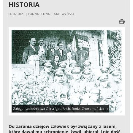
HISTORIA
06.02.2026 | HANNA BEDNAREK-KOLASIŃSKA
Załoga nadleśnictwa Glina (got. Arch. Rodz. Choromańskich)
Od zarania dziejów człowiek był związany z lasem,
który dawał mu schronienie, żywił, ubierał. I nie dość,