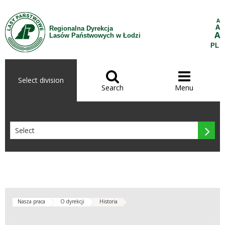
Skip to Content
A
A
Regionalna Dyrekcja
A
Lasów Państwowych w Łodzi
PL


Select division
Search
Menu

Nasza praca
O dyrekcji
Historia