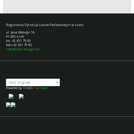
SADZONEK
Regionalna Dyrekcja Lasów Państwowych w Łodzi
ul. Jana Matejki 16
91-402 Łódź
tel. 42 631 79 00
faks 42 631 79 82
rdlp@lodz.lasy.gov.pl
Powered by
Translate