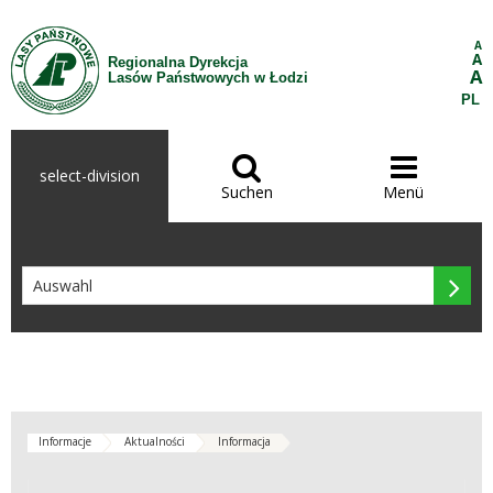
Zum Inhalt wechseln
A
A
Regionalna Dyrekcja
A
Lasów Państwowych w Łodzi
PL


select-division
Suchen
Menü

Informacje
Aktualności
Informacja