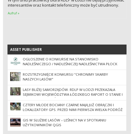
interesantów oraz kontakt telefoniczny może być utrudniony.
Aufruf »
ASSET PUBLISHER
ASSET PUBLISHER
OGŁOSZENIE O KONKURSIE NA STANOWISKO
NADLEŚNICZEGO / NADLEŚNICZEJ NADLEŚNICTWA PŁOCK
ROZSTRZYGNIĘCIE KONKURSU "CHRONIMY SKARBY
NASZYCH LASÓW"
LASY BLIŻEJ SAMORZĄDÓW. RDLP W ŁODZI PRZEKAZAŁA
SEJMIKOWI WOJEWÓDZTWA ŁÓDZKIEGO RAPORT O STANIE I
GOSPODARCE LASÓW
CZTERY MŁODE BOCIANY CZARNE MAJĄ JUŻ OBRĄCZKI I
LOKALIZATORY GPS. PRZED NIMI PIERWSZA WIELKA PODRÓŻ
DO AFRYKI
GIS W SŁUŻBIE LASÓW – LEŚNICY NA V SPOTKANIU
UŻYTKOWNIKÓW QGIS