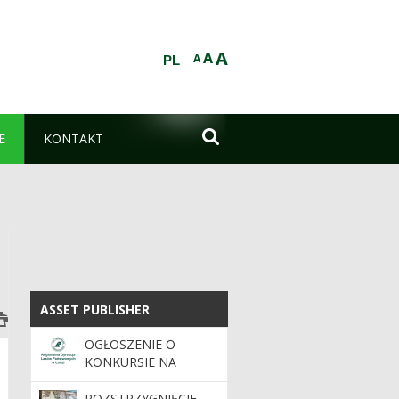
A
A
A
PL

E
KONTAKT
ASSET PUBLISHER
ASSET PUBLISHER
OGŁOSZENIE O
KONKURSIE NA
STANOWISKO
NADLEŚNICZEGO /
ROZSTRZYGNIĘCIE