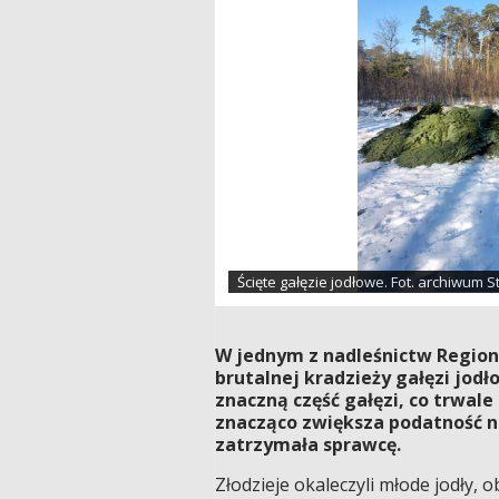
Ścięte gałęzie jodłowe. Fot. archiwum S
W jednym z nadleśnictw Region
brutalnej kradzieży gałęzi jodł
znaczną część gałęzi, co trwale
znacząco zwiększa podatność na 
zatrzymała sprawcę.
Złodzieje okaleczyli młode jodły, 