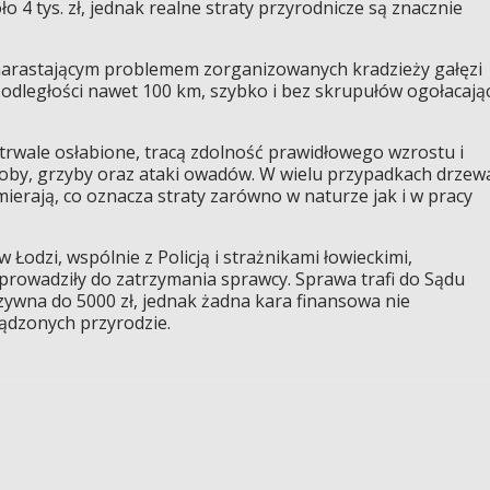
 4 tys. zł, jednak realne straty przyrodnicze są znacznie
 z narastającym problemem zorganizowanych kradzieży gałęzi
 odległości nawet 100 km, szybko i bez skrupułów ogołacają
trwale osłabione, tracą zdolność prawidłowego wzrostu i
oroby, grzyby oraz ataki owadów. W wielu przypadkach drzew
mierają, co oznacza straty zarówno w naturze jak i w pracy
w Łodzi, wspólnie z Policją i strażnikami łowieckimi,
oprowadziły do zatrzymania sprawcy. Sprawa trafi do Sądu
zywna do 5000 zł, jednak żadna kara finansowa nie
ądzonych przyrodzie.