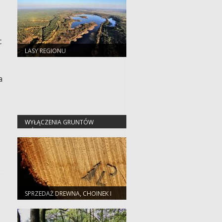
c
LASY REGIONU
a
WYŁĄCZENIA GRUNTÓW
LEŚNYCH Z PRODUKCJI
SPRZEDAŻ DREWNA, CHOINEK I
SADZONEK