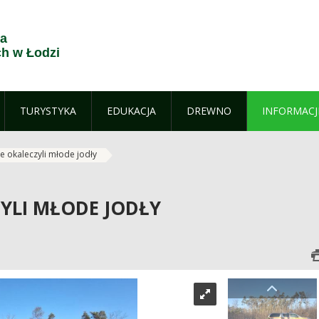
ja
h w Łodzi
TURYSTYKA
EDUKACJA
DREWNO
INFORMACJ
e okaleczyli młode jodły
ZYLI MŁODE JODŁY