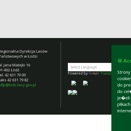
Regionalna Dyrekcja Lasów
Państwowych w Łodzi
🍪 Ac
ul. Jana Matejki 16
91-402 Łódź
Stron
Powered by
Translate
tel. 42 631 79 00
cooki
faks 42 631 79 82
do pre
rdlp@lodz.lasy.gov.pl
do cel
Je�eli
plikac
intern