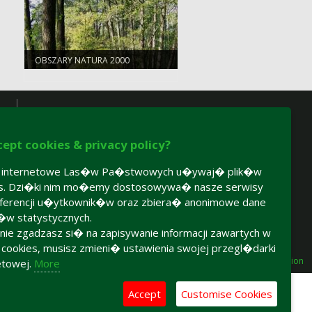
OBSZARY NATURA 2000
cept cookies & privacy policy?
y internetowe Las�w Pa�stwowych u�ywaj� plik�w
es. Dzi�ki nim mo�emy dostosowywa� nasze serwisy
ferencji u�ytkownik�w oraz zbiera� anonimowe dane
�w statystycznych.
 nie zgadzasz si� na zapisywanie informacji zawartych w
h cookies, musisz zmieni� ustawienia swojej przegl�darki
Accesibility declaration
etowej.
More
Accept
Customise Cookies