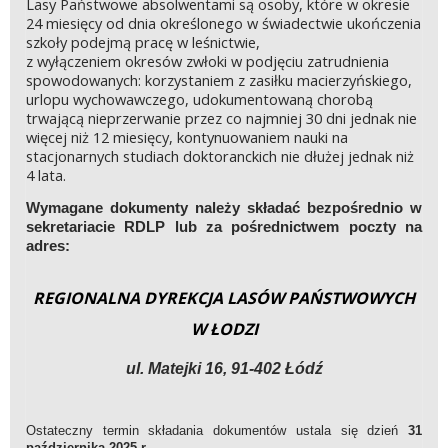
Lasy Państwowe absolwentami są osoby, które w okresie
24 miesięcy od dnia określonego w świadectwie ukończenia
szkoły podejmą pracę w leśnictwie,
z wyłączeniem okresów zwłoki w podjęciu zatrudnienia
spowodowanych: korzystaniem z zasiłku macierzyńskiego,
urlopu wychowawczego, udokumentowaną chorobą
trwającą nieprzerwanie przez co najmniej 30 dni jednak nie
więcej niż 12 miesięcy, kontynuowaniem nauki na
stacjonarnych studiach doktoranckich nie dłużej jednak niż
4 lata.
Wymagane dokumenty należy składać bezpośrednio w
sekretariacie RDLP lub za pośrednictwem poczty na
adres:
REGIONALNA DYREKCJA LASÓW PAŃSTWOWYCH
W ŁODZI
ul. Matejki 16, 91-402 Łódź
Ostateczny termin składania dokumentów ustala się dzień
31
października 2025 r.