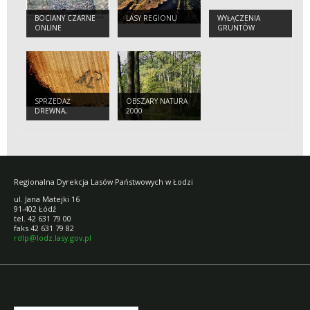
BOCIANY CZARNE
LASY REGIONU
WYŁĄCZENIA
ONLINE
GRUNTÓW
LEŚNYCH Z
PRODUKCJI
SPRZEDAŻ
OBSZARY NATURA
DREWNA,
2000
CHOINEK I
SADZONEK
Regionalna Dyrekcja Lasów Państwowych w Łodzi
ul. Jana Matejki 16
91-402 Łódź
tel. 42 631 79 00
faks 42 631 79 82
rdlp@lodz.lasy.gov.pl