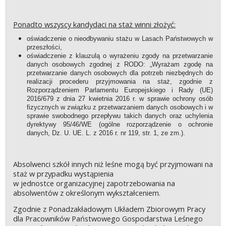
Ponadto wszyscy kandydaci na staż winni złożyć:
oświadczenie o nieodbywaniu stażu w Lasach Państwowych w
przeszłości,
oświadczenie z klauzulą o wyrażeniu zgody na przetwarzanie
danych osobowych zgodnej z RODO: „Wyrażam zgodę na
przetwarzanie danych osobowych dla potrzeb niezbędnych do
realizacji procederu przyjmowania na staż, zgodnie z
Rozporządzeniem Parlamentu Europejskiego i Rady (UE)
2016/679 z dnia 27 kwietnia 2016 r. w sprawie ochrony osób
fizycznych w związku z przetwarzaniem danych osobowych i w
sprawie swobodnego przepływu takich danych oraz uchylenia
dyrektywy 95/46/WE (ogólne rozporządzenie o ochronie
danych, Dz. U. UE. L. z 2016 r. nr 119, str. 1, ze zm.).
Absolwenci szkół innych niż leśne mogą być przyjmowani na
staż w przypadku wystąpienia
w jednostce organizacyjnej zapotrzebowania na
absolwentów z określonym wykształceniem.
Zgodnie z Ponadzakładowym Układem Zbiorowym Pracy
dla Pracowników Państwowego Gospodarstwa Leśnego