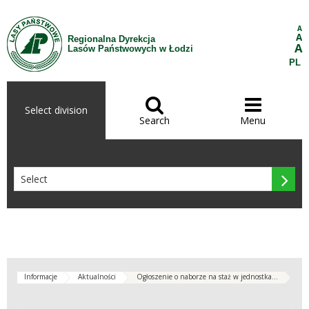
Skip to Content
A
A
Regionalna Dyrekcja
A
Lasów Państwowych w Łodzi
PL


Select division
Search
Menu

Informacje
Aktualności
Ogłoszenie o naborze na staż w jednostka...