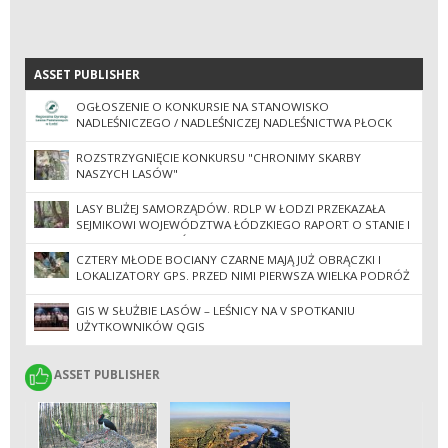
ASSET PUBLISHER
ASSET PUBLISHER
OGŁOSZENIE O KONKURSIE NA STANOWISKO
NADLEŚNICZEGO / NADLEŚNICZEJ NADLEŚNICTWA PŁOCK
ROZSTRZYGNIĘCIE KONKURSU "CHRONIMY SKARBY
NASZYCH LASÓW"
LASY BLIŻEJ SAMORZĄDÓW. RDLP W ŁODZI PRZEKAZAŁA
SEJMIKOWI WOJEWÓDZTWA ŁÓDZKIEGO RAPORT O STANIE I
GOSPODARCE LASÓW
CZTERY MŁODE BOCIANY CZARNE MAJĄ JUŻ OBRĄCZKI I
LOKALIZATORY GPS. PRZED NIMI PIERWSZA WIELKA PODRÓŻ
DO AFRYKI
GIS W SŁUŻBIE LASÓW – LEŚNICY NA V SPOTKANIU
UŻYTKOWNIKÓW QGIS
ASSET PUBLISHER
ASSET PUBLISHER