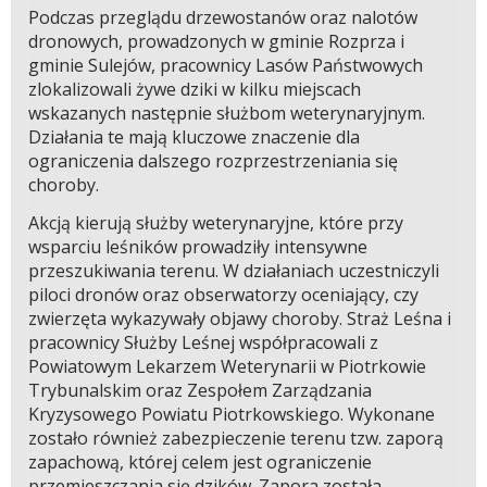
Podczas przeglądu drzewostanów oraz nalotów
dronowych, prowadzonych w gminie Rozprza i
gminie Sulejów, pracownicy Lasów Państwowych
zlokalizowali żywe dziki w kilku miejscach
wskazanych następnie służbom weterynaryjnym.
Działania te mają kluczowe znaczenie dla
ograniczenia dalszego rozprzestrzeniania się
choroby.
Akcją kierują służby weterynaryjne, które przy
wsparciu leśników prowadziły intensywne
przeszukiwania terenu. W działaniach uczestniczyli
piloci dronów oraz obserwatorzy oceniający, czy
zwierzęta wykazywały objawy choroby. Straż Leśna i
pracownicy Służby Leśnej współpracowali z
Powiatowym Lekarzem Weterynarii w Piotrkowie
Trybunalskim oraz Zespołem Zarządzania
Kryzysowego Powiatu Piotrkowskiego. Wykonane
zostało również zabezpieczenie terenu tzw. zaporą
zapachową, której celem jest ograniczenie
przemieszczania się dzików. Zapora została