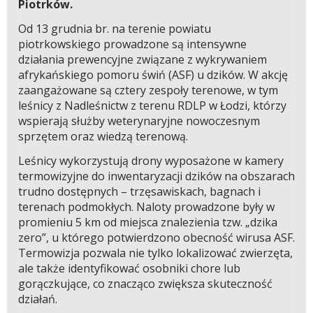
Piotrków.
Od 13 grudnia br. na terenie powiatu
piotrkowskiego prowadzone są intensywne
działania prewencyjne związane z wykrywaniem
afrykańskiego pomoru świń (ASF) u dzików. W akcję
zaangażowane są cztery zespoły terenowe, w tym
leśnicy z Nadleśnictw z terenu RDLP w Łodzi, którzy
wspierają służby weterynaryjne nowoczesnym
sprzętem oraz wiedzą terenową.
Leśnicy wykorzystują drony wyposażone w kamery
termowizyjne do inwentaryzacji dzików na obszarach
trudno dostępnych – trzęsawiskach, bagnach i
terenach podmokłych. Naloty prowadzone były w
promieniu 5 km od miejsca znalezienia tzw. „dzika
zero”, u którego potwierdzono obecność wirusa ASF.
Termowizja pozwala nie tylko lokalizować zwierzęta,
ale także identyfikować osobniki chore lub
gorączkujące, co znacząco zwiększa skuteczność
działań.