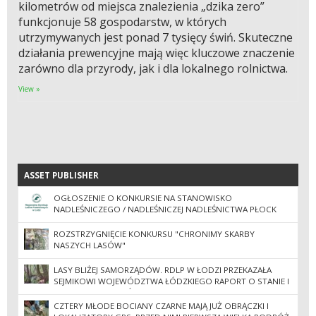
kilometrów od miejsca znalezienia „dzika zero”
funkcjonuje 58 gospodarstw, w których
utrzymywanych jest ponad 7 tysięcy świń. Skuteczne
działania prewencyjne mają więc kluczowe znaczenie
zarówno dla przyrody, jak i dla lokalnego rolnictwa.
View »
ASSET PUBLISHER
ASSET PUBLISHER
OGŁOSZENIE O KONKURSIE NA STANOWISKO
NADLEŚNICZEGO / NADLEŚNICZEJ NADLEŚNICTWA PŁOCK
ROZSTRZYGNIĘCIE KONKURSU "CHRONIMY SKARBY
NASZYCH LASÓW"
LASY BLIŻEJ SAMORZĄDÓW. RDLP W ŁODZI PRZEKAZAŁA
SEJMIKOWI WOJEWÓDZTWA ŁÓDZKIEGO RAPORT O STANIE I
GOSPODARCE LASÓW
CZTERY MŁODE BOCIANY CZARNE MAJĄ JUŻ OBRĄCZKI I