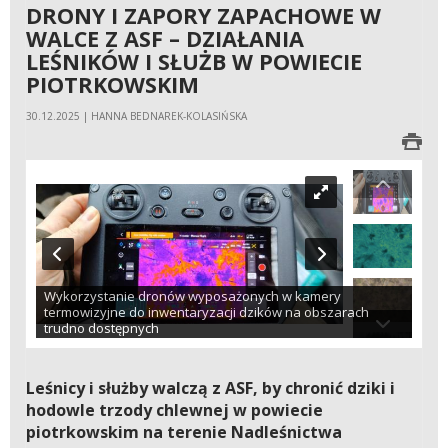
DRONY I ZAPORY ZAPACHOWE W
WALCE Z ASF – DZIAŁANIA
LEŚNIKÓW I SŁUŻB W POWIECIE
PIOTRKOWSKIM
30.12.2025 | HANNA BEDNAREK-KOLASIŃSKA
Wykorzystanie dronów wyposażonych w kamery
termowizyjne do inwentaryzacji dzików na obszarach
trudno dostępnych
Leśnicy i służby walczą z ASF, by chronić dziki i
hodowle trzody chlewnej w powiecie
piotrkowskim na terenie Nadleśnictwa