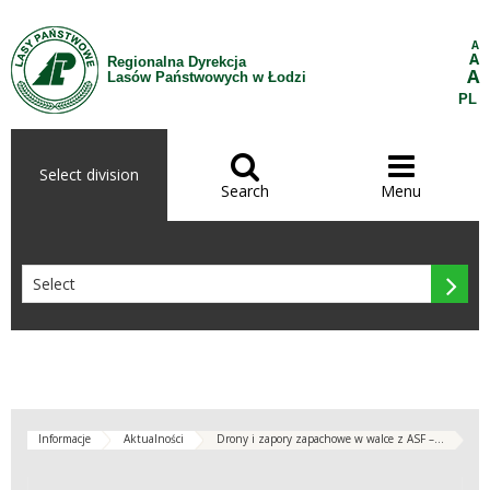
Skip to Content
A
A
Regionalna Dyrekcja
A
Lasów Państwowych w Łodzi
PL


Select division
Search
Menu

Informacje
Aktualności
Drony i zapory zapachowe w walce z ASF –...