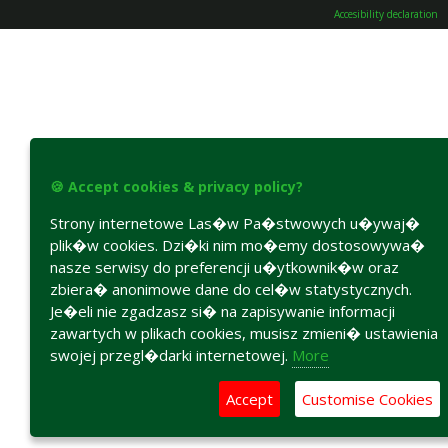
Accesibility declaration
🍪 Accept cookies & privacy policy?
Strony internetowe Las�w Pa�stwowych u�ywaj�
plik�w cookies. Dzi�ki nim mo�emy dostosowywa�
nasze serwisy do preferencji u�ytkownik�w oraz
zbiera� anonimowe dane do cel�w statystycznych.
Je�eli nie zgadzasz si� na zapisywanie informacji
zawartych w plikach cookies, musisz zmieni� ustawienia
swojej przegl�darki internetowej.
More
Accept
Customise Cookies