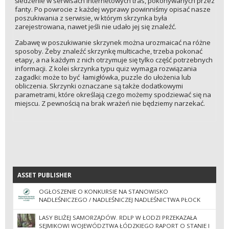
śledzenie w serwisach internetowych tras, pokonywanych przez
fanty. Po powrocie z każdej wyprawy powinniśmy opisać nasze
poszukiwania z serwisie, w którym skrzynka była
zarejestrowana, nawet jeśli nie udało jej się znaleźć.
Zabawę w poszukiwanie skrzynek można urozmaicać na różne
sposoby. Żeby znaleźć skrzynkę multicache, trzeba pokonać
etapy, a na każdym z nich otrzymuje się tylko część potrzebnych
informacji. Z kolei skrzynka typu quiz wymaga rozwiązania
zagadki: może to być łamigłówka, puzzle do ułożenia lub
obliczenia. Skrzynki oznaczane są także dodatkowymi
parametrami, które określają czego możemy spodziewać się na
miejscu. Z pewnością na brak wrażeń nie będziemy narzekać.
ASSET PUBLISHER
ASSET PUBLISHER
OGŁOSZENIE O KONKURSIE NA STANOWISKO
NADLEŚNICZEGO / NADLEŚNICZEJ NADLEŚNICTWA PŁOCK
LASY BLIŻEJ SAMORZĄDÓW. RDLP W ŁODZI PRZEKAZAŁA
SEJMIKOWI WOJEWÓDZTWA ŁÓDZKIEGO RAPORT O STANIE I