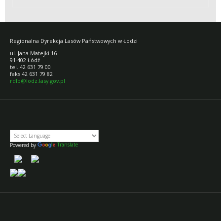
SADZONEK
Regionalna Dyrekcja Lasów Państwowych w Łodzi
ul. Jana Matejki 16
91-402 Łódź
tel. 42 631 79 00
faks 42 631 79 82
rdlp@lodz.lasy.gov.pl
Powered by
Translate