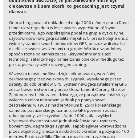
dodatkowo uważacie, że poszukiwanie może być
ciekawsze niż sam skarb, to geocaching jest czymś
dla was.
Geocaching powstał dokładnie 4 maja 2000 r. Amerykanin Dave
Ulmer ukrył tego dnia w lesie wiadro wypełnione różnymi
przedmiotami. Jego współrzędne podał na grupie dyskusyjnej
użytkowników nawigacji satelitarnej GPS. Ci przez kolejne dni, z
wykorzystaniem swoich odbiorników GPS, poszukiwali wiadra i
dzielili się swoimi wrażeniami na grupie. Wkrótce w podobny
sposób różne pojemniki zaczęli ukrywać inni entuzjaści
technologii satelitarnego namierzania obiektów. Niedługo też
po raz pierwszy użyto nazwy geocaching.
Wszystko to było możliwe dzięki odkodowaniu, wcześniej
zakłócanego przez wojskowych, sygnału wysyłanego przez
satelity do odbiorników GPS. System nawigacji satelitarnej GPS
został bowiem stworzony przez Departament Obrony Stanów
Zjednoczonych. Nic zatem dziwnego, że początkowo miał służyć
wyłącznie celom militarnym. Jednak po pomyłkowym
zestrzeleniu w 1983 r. nad terytorium b. ZSRR koreańskiego
samolotu pasażerskiego uznano, że GPS powinien zostać
udostępniony także cywilom. Aż do 2000 r. dla zwykłych
użytkowników pozostawał jednak właściwie bezużyteczny,
bowiem tzw. degradacja sygnału, zapobiegliwie wprowadzona
przez wojsko, ograniczała dokładność określania pozycji do 100
metrów. Po decyzji Billa Clintona o wyłączeniu zakłócania,