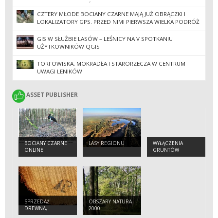
GOSPODARCE LASÓW
CZTERY MŁODE BOCIANY CZARNE MAJĄ JUŻ OBRĄCZKI I
LOKALIZATORY GPS. PRZED NIMI PIERWSZA WIELKA PODRÓŻ
DO AFRYKI
GIS W SŁUŻBIE LASÓW – LEŚNICY NA V SPOTKANIU
UŻYTKOWNIKÓW QGIS
TORFOWISKA, MOKRADŁA I STARORZECZA W CENTRUM
UWAGI LENIKÓW
ASSET PUBLISHER
ASSET PUBLISHER
BOCIANY CZARNE
LASY REGIONU
WYŁĄCZENIA
ONLINE
GRUNTÓW
LEŚNYCH Z
PRODUKCJI
SPRZEDAŻ
OBSZARY NATURA
DREWNA,
2000
CHOINEK I