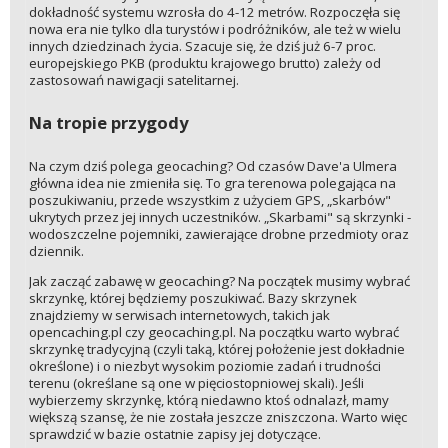
dokładność systemu wzrosła do 4-12 metrów. Rozpoczęła się
nowa era nie tylko dla turystów i podróżników, ale też w wielu
innych dziedzinach życia. Szacuje się, że dziś już 6-7 proc.
europejskiego PKB (produktu krajowego brutto) zależy od
zastosowań nawigacji satelitarnej.
Na tropie przygody
Na czym dziś polega geocaching? Od czasów Dave'a Ulmera
główna idea nie zmieniła się. To gra terenowa polegająca na
poszukiwaniu, przede wszystkim z użyciem GPS, „skarbów"
ukrytych przez jej innych uczestników. „Skarbami" są skrzynki -
wodoszczelne pojemniki, zawierające drobne przedmioty oraz
dziennik.
Jak zacząć zabawę w geocaching? Na początek musimy wybrać
skrzynkę, której będziemy poszukiwać. Bazy skrzynek
znajdziemy w serwisach internetowych, takich jak
opencaching.pl czy geocaching.pl. Na początku warto wybrać
skrzynkę tradycyjną (czyli taką, której położenie jest dokładnie
określone) i o niezbyt wysokim poziomie zadań i trudności
terenu (określane są one w pięciostopniowej skali). Jeśli
wybierzemy skrzynkę, którą niedawno ktoś odnalazł, mamy
większą szansę, że nie została jeszcze zniszczona. Warto więc
sprawdzić w bazie ostatnie zapisy jej dotyczące.