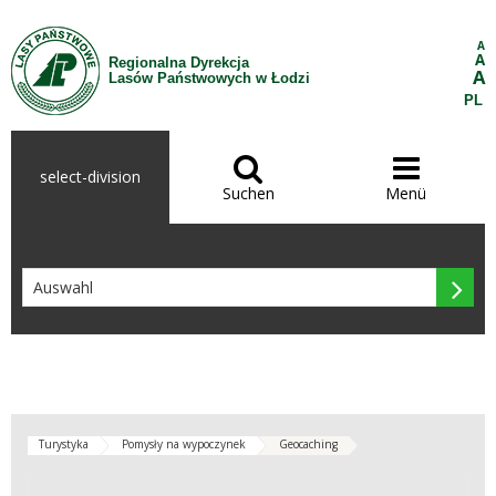
Zum Inhalt wechseln
A
A
Regionalna Dyrekcja
A
Lasów Państwowych w Łodzi
PL


select-division
Suchen
Menü

Turystyka
Pomysły na wypoczynek
Geocaching