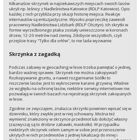
Kilkanaście skrzynek w najciekawszych miejscach swoich lasów
ukryli np. leśnicy z Nadleśnictwa Katowice (RDLP Katowice). Opis
każdej z nich przybliża przy okazji historię miejsca. Reakcje
internautów są entuzjastyczne. Wysoko poprzeczkę zawiesili
pracownicy Nadleśnictwa Lidzbark (RDLP Olsztyn). Ich skrytki w
formie wyrzeźbionego ptaka zostały umieszczone w koronach
drzew, 12-20 metrów nad ziemią. Zdobycie wszystkich, czyli
przejście trasy "Tylko dla orłów", to nie lada wyzwanie.
Skrzynka z zagadką
Podczas zabawy w geocaching w lesie trzeba pamiętać o jednej,
bardzo ważnej sprawie. Skrzynek nie można zakopywać!
Rozkopywanie gruntu, a nawet rozgarnianie ściółki to
niszczenie lasów. Jest to wykroczenie karane grzywną. Właśnie
ze względu na ochronę lasów, niektóre serwisy internetowe nie
pozwalają w swoich bazach na rejestrację skrzynek zakopanych
w lesie.
Zgodnie ze zwyczajem, znalazca skrzynki powinien wpisać się w
dzienniku, który zwykle jest w niej schowany. Można też
wymienić znaleziony w skrzynce przedmiot lub dołożyć własny
(zazwyczaj są to drobne zabawki, maskotki). W przypadku
niektórych skrzynek celem samym w sobie jest przenoszenie
ukrytych w nich przedmiotów z jednej lokalizacji do innej i