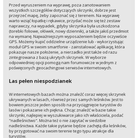
Przed wyruszeniem na wyprawę, poza zanotowaniem
wszystkich szczegółów dotyczących skrzynki, dobrze jest
przejrzeć mapę, żeby zapoznać się z terenem. Na wyprawę
warto wziąć łopatkę i rękawice, przydać może się też zestaw
naprawczy, na wypadek, gdyby skrzynka była uszkodzona
(torebki foliowe, ołówek, nowy dziennik), a także jakiś przedmiot
na wymianę. Najważniejszym wyposażeniem będzie oczywiście
GPS. Możemy kupić oddzielne urządzenie lub - wykorzystując
moduł GPS w swoim smartfonie - zainstalować aplikację, która
pokazuje nasze położenie, a nierzadko jest także od razu
zintegrowana z bazą ukrytych skrzynek. W wyborze
odpowiedniej opcji pomogą nam forumowicze w jednym z
poświęconych geocachingowi serwisów internetowych.
Las pełen niespodzianek
W internetowych bazach można znaleźć coraz więcej skrzynek
ukrywanych w lasach, również przez samych leśników. Jest to
bowiem jeszcze jeden sposób na przyciągnięcie turystów do
lasów i pokazanie ich piękna. Chcąc znaleźć w bazie takie
skrzynki, najlepiej w wyszukiwarce jako ich właściciela, podać
"nadleśnictwo". Można też o nie zapytać w siedzibie
nadleśnictwa. Każde takie pytanie będzie zachętą dla leśników,
by przygotować na swoim terenie tego typu atrakcje dla
turystów.