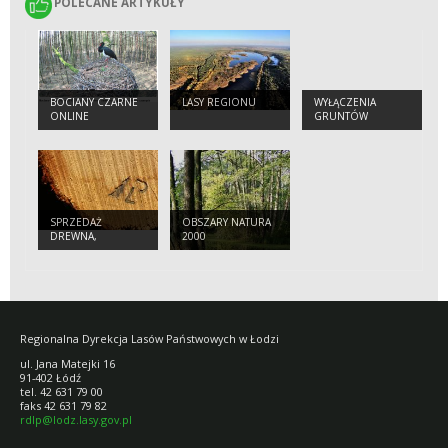
POLECANE ARTYKUŁY
POLECANE ARTYKUŁY
BOCIANY CZARNE
LASY REGIONU
WYŁĄCZENIA
ONLINE
GRUNTÓW
LEŚNYCH Z
PRODUKCJI
SPRZEDAŻ
OBSZARY NATURA
DREWNA,
2000
CHOINEK I
SADZONEK
Regionalna Dyrekcja Lasów Państwowych w Łodzi
ul. Jana Matejki 16
91-402 Łódź
tel. 42 631 79 00
faks 42 631 79 82
rdlp@lodz.lasy.gov.pl