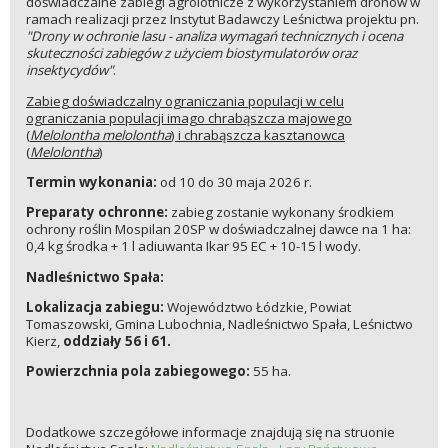
doświadczalne zabiegi agrolotnicze z wykorzystaniem dronów w
ramach realizacji przez Instytut Badawczy Leśnictwa projektu pn.
"Drony w ochronie lasu - analiza wymagań technicznych i ocena
skuteczności zabiegów z użyciem biostymulatorów oraz
insektycydów"
.
Zabieg doświadczalny ograniczania populacji w celu
ograniczania populacji imago chrabąszcza majowego
(
Melolontha melolontha
) i chrabąszcza kasztanowca
(
Melolontha
)
Termin wykonania:
od 10 do 30 maja 2026 r.
Preparaty ochronne:
zabieg zostanie wykonany środkiem
ochrony roślin Mospilan 20SP w doświadczalnej dawce na 1 ha:
0,4 kg środka + 1 l adiuwanta Ikar 95 EC + 10-15 l wody.
Nadleśnictwo Spała:
Lokalizacja zabiegu:
Województwo Łódzkie, Powiat
Tomaszowski, Gmina Lubochnia, Nadleśnictwo Spała, Leśnictwo
Kierz,
oddziały 56 i 61.
Powierzchnia pola zabiegowego:
55 ha.
Dodatkowe szczegółowe informacje znajdują się na struonie