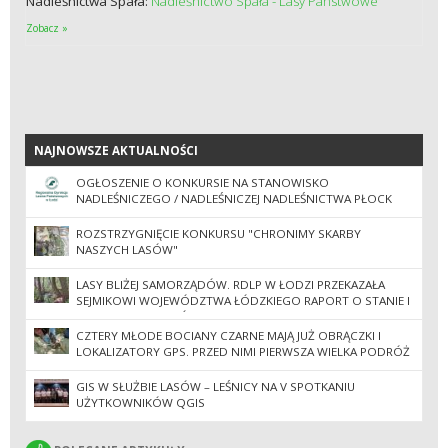
Nadleśnictwa Spała:
Nadleśnictwo Spała - Lasy Państwowe
Zobacz »
NAJNOWSZE AKTUALNOŚCI
NAJNOWSZE AKTUALNOŚCI
OGŁOSZENIE O KONKURSIE NA STANOWISKO
NADLEŚNICZEGO / NADLEŚNICZEJ NADLEŚNICTWA PŁOCK
ROZSTRZYGNIĘCIE KONKURSU "CHRONIMY SKARBY
NASZYCH LASÓW"
LASY BLIŻEJ SAMORZĄDÓW. RDLP W ŁODZI PRZEKAZAŁA
SEJMIKOWI WOJEWÓDZTWA ŁÓDZKIEGO RAPORT O STANIE I
GOSPODARCE LASÓW
CZTERY MŁODE BOCIANY CZARNE MAJĄ JUŻ OBRĄCZKI I
LOKALIZATORY GPS. PRZED NIMI PIERWSZA WIELKA PODRÓŻ
DO AFRYKI
GIS W SŁUŻBIE LASÓW – LEŚNICY NA V SPOTKANIU
UŻYTKOWNIKÓW QGIS