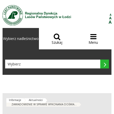
Przejdź do treści
Regionalna Dyrekcja
A
Lasów Państwowych w Łodzi
A
A


Wybierz nadleśnictwo
Szukaj
Menu

Informacje
Aktualności
ZAWIADOMIENIE W SPRAWIE WYKONANIA DOŚWIA...