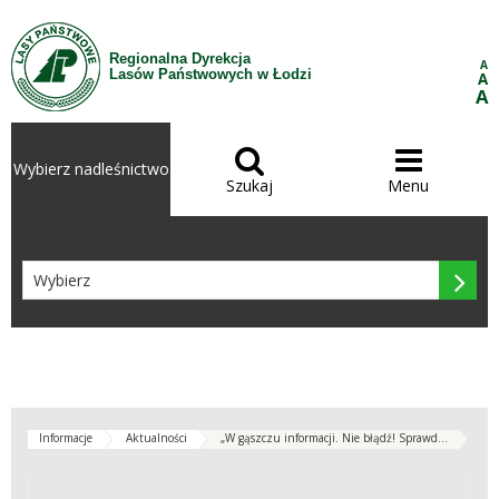
Przejdź do treści
Regionalna Dyrekcja
A
Lasów Państwowych w Łodzi
A
A


Wybierz nadleśnictwo
Szukaj
Menu

Informacje
Aktualności
„W gąszczu informacji. Nie błądź! Sprawd...