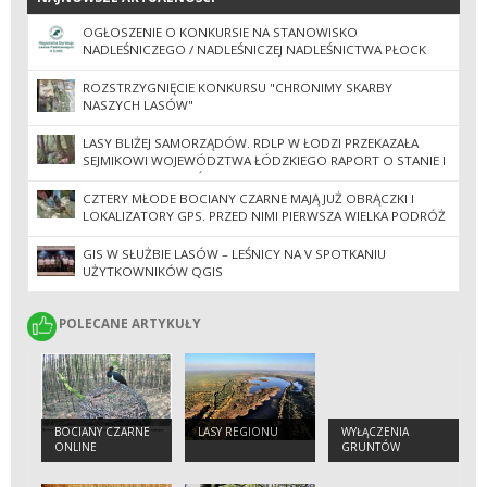
OGŁOSZENIE O KONKURSIE NA STANOWISKO
NADLEŚNICZEGO / NADLEŚNICZEJ NADLEŚNICTWA PŁOCK
ROZSTRZYGNIĘCIE KONKURSU "CHRONIMY SKARBY
NASZYCH LASÓW"
LASY BLIŻEJ SAMORZĄDÓW. RDLP W ŁODZI PRZEKAZAŁA
SEJMIKOWI WOJEWÓDZTWA ŁÓDZKIEGO RAPORT O STANIE I
GOSPODARCE LASÓW
CZTERY MŁODE BOCIANY CZARNE MAJĄ JUŻ OBRĄCZKI I
LOKALIZATORY GPS. PRZED NIMI PIERWSZA WIELKA PODRÓŻ
DO AFRYKI
GIS W SŁUŻBIE LASÓW – LEŚNICY NA V SPOTKANIU
UŻYTKOWNIKÓW QGIS
POLECANE ARTYKUŁY
POLECANE ARTYKUŁY
BOCIANY CZARNE
LASY REGIONU
WYŁĄCZENIA
ONLINE
GRUNTÓW
LEŚNYCH Z
PRODUKCJI