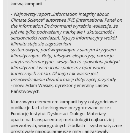
kanwą kampanii.
-
Najnowszy raport „Information Integrity about
Climate Science" autorstwa IPIE (International Panel on
the Information Environment) wyraźnie wskazuje, że
już nie tylko podważamy naukę ale i skuteczność i
sensowności rozwiązań.
Kryzys informacyjny wokół
klimatu staje się zagrożeniem
systemowym, porównywalnym z samym kryzysem
klimatycznym. Boty, fałszywe ekspertyzy, narracje
antytransformacyjne - wszystko to spowalnia polityki
klimatyczne i wzmacnia społeczny opór wobec
koniecznych zmian. Dlatego tak ważne jest
przeciwdziałanie dezinformacji dotyczącej przyrody
-
mówi Adam Wasiak, dyrektor generalny Lasów
Państwowych.
Kluczowym elementem kampanii były cotygodniowe
publikacje fact-checkingowe przygotowane przez
Fundację Instytut Dyskursu i Dialogu. Materiały –
oparte na transparentnej metodologii i najbardziej
pierwotnych, wiarygodnych źródłach – systematycznie
prostowały najpopularniejsze mity i angażowały