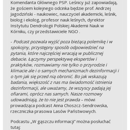
Komendanta Głównego PSP. Leśnicy już zapowiadają,
że gościem kolejnego odcinka będzie prof. Andrzej
Jagodziński - naukowiec, nauczyciel akademicki, leśnik,
biolog i ekolog, profesor nauk leśnych, dyrektor
Instytutu Dendrologii Polskiej Akademii Nauk w
Kórniku, czy przedstawiciele NGO .
-
Podcast pozwala wyjść poza bieżącą polemikę i w
spokojny, przystępny sposób odpowiedzieć na
pytania, które najczęściej wracają w publicznej
debacie. Łączymy perspektywę ekspertów i
praktyków, rozmawiamy nie tylko o przyrodzie i
klimacie ale i o samych mechanizmach dezinformacji i
o tym jak się przed nią obronić. Bo jak wskazują
badania, większość z nas ma świadomość istnienia
dezinformacji, ale uważamy, że wszyscy padają jej
ofiarami, oprócz nas samych. Nasze rozmowy
udowadniają, że to nie jest prawda
– mówi
prowadząca podcast Anna Choszcz-Sendrowska,
rzeczniczka prasowa Lasów Państwowych.
Podcastu „W gąszczu informacji” można posłuchać
tutaj: