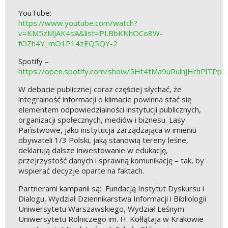
YouTube:
https://www.youtube.com/watch?
v=KM5zMJAK4sA&list=PLBbKNhOCo8W-
fOZh4Y_mO1P14zEQ5QY-2
Spotify –
https://open.spotify.com/show/5Ht4tMa9uRulhJHrhPlTPp
W debacie publicznej coraz częściej słychać, że
integralność informacji o klimacie powinna stać się
elementem odpowiedzialności instytucji publicznych,
organizacji społecznych, mediów i biznesu. Lasy
Państwowe, jako instytucja zarządzająca w imieniu
obywateli 1/3 Polski, jaką stanowią tereny leśne,
deklarują dalsze inwestowanie w edukację,
przejrzystość danych i sprawną komunikację – tak, by
wspierać decyzje oparte na faktach.
Partnerami kampanii są: Fundacją Instytut Dyskursu i
Dialogu, Wydział Dziennikarstwa Informacji i Bibliologii
Uniwersytetu Warszawskiego, Wydział Leśnym
Uniwersytetu Rolniczego im. H. Kołłątaja w Krakowie