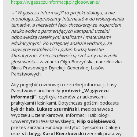
https://wgaszczuinformacji.pl/glosowanie/
- "
W gąszczu informacji" to projekt dialogu, a nie
monologu. Zapraszamy internautów do wskazywania
tematów, a niezależni fact- chceckerzy ze wsparciem
naukowców z partnerujących kampanii uczelni
odpowiedzą rzetelnymi analizami i materiałami
edukacyjnymi. Po wstępnej analizie widzimy, że
najwięcej wątpliwości i pytań budzą kwestie
klimatyczne. Z niecierpliwością czekamy na wyniki
głosowania
– zaznacza Olga Buczyńska, naczelniczka
Biura Prasowego Dyrekcji Generalnej Lasów
Państwowych.
Aby pogłębić rozmowę o rzetelnej informacji, Lasy
Państwowe uruchomiły
podcast „W gąszczu
informacji”
, czyli cykl rozmów z naukowcami,
praktykami i leśnikami. Dotychczas gośćmi podcastu
byli
dr hab. Łukasz Szurmiński
, medioznawca z
Wydziału Dziennikarstwa, Informacji i Bibliologii
Uniwersytetu Warszawskiego,
Filip Gołębiewski
,
prezes zarządu Fundacji Instytut Dyskursu i Dialogu
oraz
st. bryg. Karol Kierzkowski
rzecznik prasowy