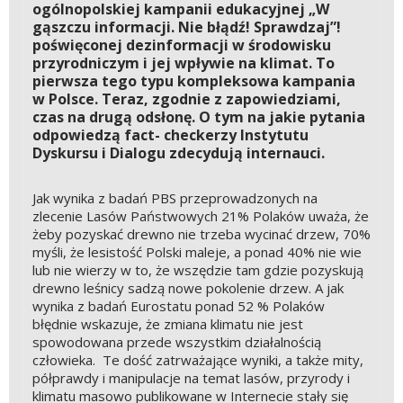
ogólnopolskiej kampanii edukacyjnej „W
gąszczu informacji. Nie błądź! Sprawdzaj”!
poświęconej dezinformacji w środowisku
przyrodniczym i jej wpływie na klimat. To
pierwsza tego typu kompleksowa kampania
w Polsce. Teraz, zgodnie z zapowiedziami,
czas na drugą odsłonę. O tym na jakie pytania
odpowiedzą fact- checkerzy Instytutu
Dyskursu i Dialogu zdecydują internauci.
Jak wynika z badań PBS przeprowadzonych na
zlecenie Lasów Państwowych 21% Polaków uważa, że
żeby pozyskać drewno nie trzeba wycinać drzew, 70%
myśli, że lesistość Polski maleje, a ponad 40% nie wie
lub nie wierzy w to, że wszędzie tam gdzie pozyskują
drewno leśnicy sadzą nowe pokolenie drzew. A jak
wynika z badań Eurostatu ponad 52 % Polaków
błędnie wskazuje, że zmiana klimatu nie jest
spowodowana przede wszystkim działalnością
człowieka. Te dość zatrważające wyniki, a także mity,
półprawdy i manipulacje na temat lasów, przyrody i
klimatu masowo publikowane w Internecie stały się