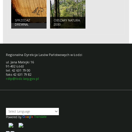
SPRZEDAŻ
OBSZARY NATURA
DREWNA,
2000
CHOINEK I
SADZONEK
Regionalna Dyrekcja Lasów Państwowych w Łodzi
ul. Jana Matejki 16
91-402 Łódź
tel. 42 631 79 00
faks 42 631 79 82
rdlp@lodz.lasy.gov.pl
Powered by
Translate